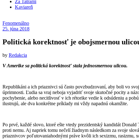
Za Tatrami
Kaviareň
Fenomenálno
25. júna 2018
Politická korektnosť je obojsmernou ulico
by
Redakcia
V Amerike sa politická korektnosť stala jednosmernou ulicou.
Republikáni a ich priaznivci sú často povzbudzovaní, aby boli vo svoj
úprimnosti. Ľudia sa vraj neboja vyjadriť svoje skutočné pocity a náz
pochybenie, alebo necitlivosť v ich rétorike vedie k odsúdeniu a pobúr
ilustrujú, ale dva konkrétne príklady mi vždy napadnú okamžite.
Po prvé, každé slovo, ktoré ešte vtedy prezidentský kandidát Donald T
proti nemu. Aj napriek tomu nečelí žiadnym následkom za svoje slov
priaznivcov poľutovaniahodnými práve kvôli ich sexizmu, rasizmu, xe