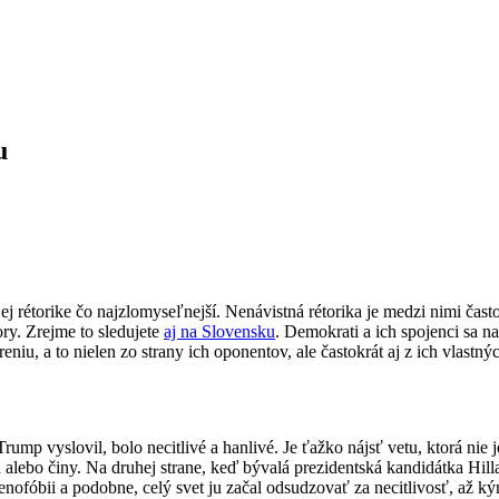
u
ej rétorike čo najzlomyseľnejší. Nenávistná rétorika je medzi nimi čast
ory. Zrejme to sledujete
aj na Slovensku
. Demokrati a ich spojenci sa 
eniu, a to nielen zo strany ich oponentov, ale častokrát aj z ich vlast
rump vyslovil, bolo necitlivé a hanlivé. Je ťažko nájsť vetu, ktorá nie
á alebo činy. Na druhej strane, keď bývalá prezidentská kandidátka Hi
nofóbii a podobne, celý svet ju začal odsudzovať za necitlivosť, až k