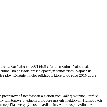
o oslavovaná ako najvyšší ideál a často ju vnímajú ako znak
na druhej strane riadia presne opačným štandardom. Najmenšie
ných radov. Existuje mnoho príkladov, ktoré to od roku 2016 dobre
 je prešpikovaná nenávisťou a zlobou voči každej skupine, ktorá je
llary Clintonová v jednom príhovore nazvala niektorých Trumpových
ým neprišla s verejným ospravedlnením. Ani to ospravedlnenie