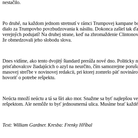
nestačilo.
Po druhé, na každom jednom stretnutí v rámci Trumpovej kampane boli
dialo za Trumpovho povzbudzovania k násiliu. Dokonca zašiel tak ďa
verejných podujatí! Na druhej strane, keď na zhromaždenie Clintonove
že obmedzovali jeho slobodu slova.
Dnes vidíme, ako tento dvojitý štandard preráža nové dno. Politicky n
prisťahovalcov žiadajúcich o azyl na neurčito, čím samozrejme porušu
masovej streľbe v novinovej redakcii, pri ktorej zomrelo päť noviná
hovoriť o potrebe rešpektu.
Neúcta množí neúctu a tá sa šíri ako mor. Snažme sa byť najlepšou ve
rešpektom. Ale nemôže to byť jednosmerná ulica. Musíme brať každéh
Text: William Gardner. Kresba: Frenky Hříbal