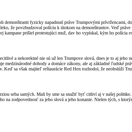
 demonštranti fyzicky napadnutí práve Trumpovými prívržencami, dokon
leko, že povzbudzoval políciu k útokom na demonštrantov. Veď práve 
j kampane prišiel protestujúci muž, dav ho vypískal, kým ho polícia es
ecitlivé a nekorektné nie sú už len Trumpove slová, dnes je to aj jeho 
je medzinárodné dohody a domáce zákony, ale aj základné ľudské práva 
rov. Keď sa však majiteľ reštaurácie Red Hen rozhodol, že neobslúži T
rziou seba samých. Mali by sme sa snažiť byť citliví aj v našej politi
o na zodpovednosť za jeho slová a jeho konanie. Nielen tých, s ktorý