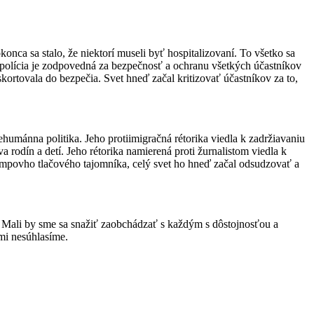
ca sa stalo, že niektorí museli byť hospitalizovaní. To všetko sa
polícia je zodpovedná za bezpečnosť a ochranu všetkých účastníkov
kortovala do bezpečia. Svet hneď začal kritizovať účastníkov za to,
nehumánna politika. Jeho protiimigračná rétorika viedla k zadržiavaniu
rodín a detí. Jeho rétorika namierená proti žurnalistom viedla k
rumpovho tlačového tajomníka, celý svet ho hneď začal odsudzovať a
ke. Mali by sme sa snažiť zaobchádzať s každým s dôstojnosťou a
mi nesúhlasíme.