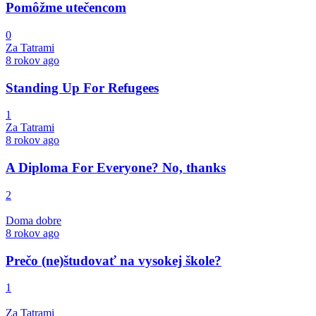
Pomôžme utečencom
0
Za Tatrami
8 rokov ago
Standing Up For Refugees
1
Za Tatrami
8 rokov ago
A Diploma For Everyone? No, thanks
2
Doma dobre
8 rokov ago
Prečo (ne)študovať na vysokej škole?
1
Za Tatrami