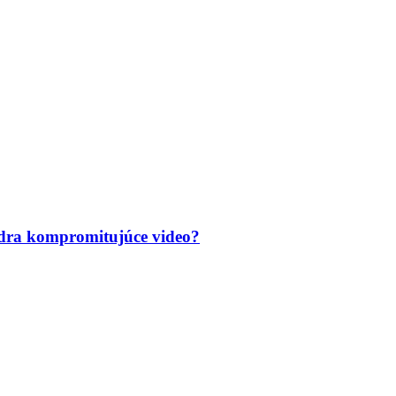
ídra kompromitujúce video?