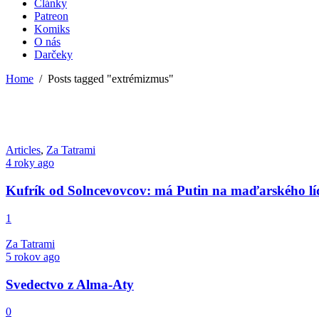
Články
Patreon
Komiks
O nás
Darčeky
Home
/
Posts tagged "extrémizmus"
Articles
,
Za Tatrami
4 roky ago
Kufrík od Solncevovcov: má Putin na maďarského l
1
Za Tatrami
5 rokov ago
Svedectvo z Alma-Aty
0