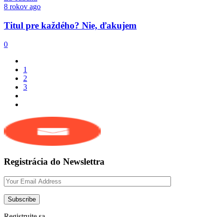
8 rokov ago
Titul pre každého? Nie, ďakujem
0
1
2
3
Registrácia do Newslettra
Registrujte sa