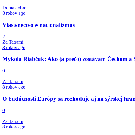
Doma dobre
8 rokov ago
Vlastenectvo ≠ nacionalizmus
2
Za Tatrami
8 rokov ago
Mykola Riabčuk: Ako (a prečo) zostávam Čechom a
0
Za Tatrami
8 rokov ago
O budúcnosti Európy sa rozhoduje aj na sýrskej hran
0
Za Tatrami
8 rokov ago