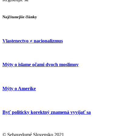
Najčítanejšie články
Vlastenectvo ≠ nacionalizmus
Mýty o islame očami dvoch moslimov
Mýty o Amerike
Byť politicky korektný znamená vyvíjať sa
© Sebavedomé Slovensko 2021