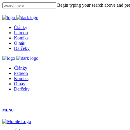
Begin typing your search above and pres
Články
Patreon
Komiks
O nás
Darčeky
Články
Patreon
Komiks
O nás
Darčeky
MENU