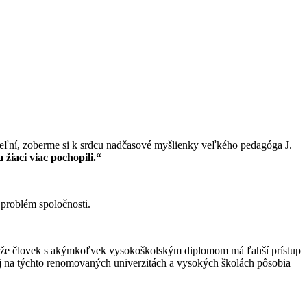
iteľní, zoberme si k srdcu nadčasové myšlienky veľkého pedagóga J.
 žiaci viac pochopili.“
 problém spoločnosti.
í, že človek s akýmkoľvek vysokoškolským diplomom má ľahší prístup
 Aj na týchto renomovaných univerzitách a vysokých školách pôsobia