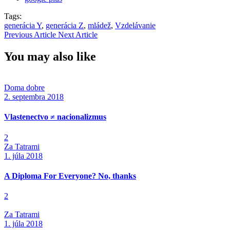
Tags:
generácia Y
,
generácia Z
,
mládež
,
Vzdelávanie
Previous Article
Next Article
You may also like
Doma dobre
2. septembra 2018
Vlastenectvo ≠ nacionalizmus
2
Za Tatrami
1. júla 2018
A Diploma For Everyone? No, thanks
2
Za Tatrami
1. júla 2018