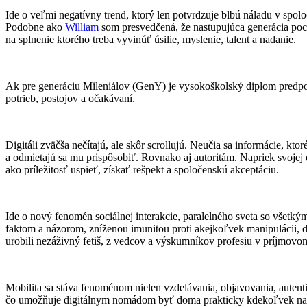
Ide o veľmi negatívny trend, ktorý len potvrdzuje blbú náladu v spol
Podobne ako
William
som presvedčená, že nastupujúca generácia poch
na splnenie ktorého treba vyvinúť úsilie, myslenie, talent a nadanie.
Ak pre generáciu Mileniálov (GenY) je vysokoškolský diplom predpok
potrieb, postojov a očakávaní.
Digitáli zväčša nečítajú, ale skôr scrollujú. Neučia sa informácie, kt
a odmietajú sa mu prispôsobiť. Rovnako aj autoritám. Napriek svojej 
ako príležitosť uspieť, získať rešpekt a spoločenskú akceptáciu.
Ide o nový fenomén sociálnej interakcie, paralelného sveta so všet
faktom a názorom, zníženou imunitou proti akejkoľvek manipulácii, de
urobili nezáživný fetiš, z vedcov a výskumníkov profesiu v príjmov
Mobilita sa stáva fenoménom nielen vzdelávania, objavovania, autentic
čo umožňuje digitálnym nomádom byť doma prakticky kdekoľvek na s