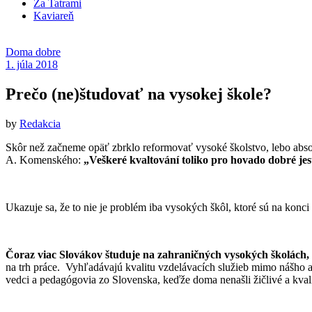
Za Tatrami
Kaviareň
Doma dobre
1. júla 2018
Prečo (ne)študovať na vysokej škole?
by
Redakcia
Skôr než začneme opäť zbrklo reformovať vysoké školstvo, lebo absol
A. Komenského:
„Veškeré kvaltování toliko pro hovado dobré jes
Ukazuje sa, že to nie je problém iba vysokých škôl, ktoré sú na konc
Čoraz viac Slovákov študuje na zahraničných vysokých školách, un
na trh práce. Vyhľadávajú kvalitu vzdelávacích služieb mimo nášho a
vedci a pedagógovia zo Slovenska, keďže doma nenašli žičlivé a kval