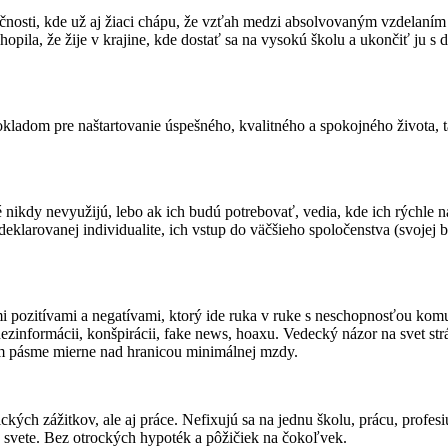
očnosti, kde už aj žiaci chápu, že vzťah medzi absolvovaným vzdelaním 
opila, že žije v krajine, kde dostať sa na vysokú školu a ukončiť ju
ladom pre naštartovanie úspešného, kvalitného a spokojného života, t
oré nikdy nevyužijú, lebo ak ich budú potrebovať, vedia, kde ich rýchle
deklarovanej individualite, ich vstup do väčšieho spoločenstva (svojej
kými pozitívami a negatívami, ktorý ide ruka v ruke s neschopnosťou 
zinformácii, konšpirácii, fake news, hoaxu. Vedecký názor na svet str
om pásme mierne nad hranicou minimálnej mzdy.
kých zážitkov, ale aj práce. Nefixujú sa na jednu školu, prácu, profesi
vete. Bez otrockých hypoték a pôžičiek na čokoľvek.