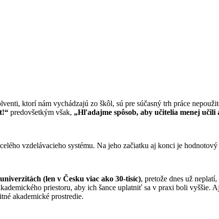
venti, ktorí nám vychádzajú zo škôl, sú pre súčasný trh práce nepouž
t!“
predovšetkým však,
„Hľadajme spôsob, aby učitelia menej učili a
i celého vzdelávacieho systému. Na jeho začiatku aj konci je hodnotový
iverzitách (len v Česku viac ako 30-tisíc)
, pretože dnes už neplat
kademického priestoru, aby ich šance uplatniť sa v praxi boli vyššie.
itné akademické prostredie.