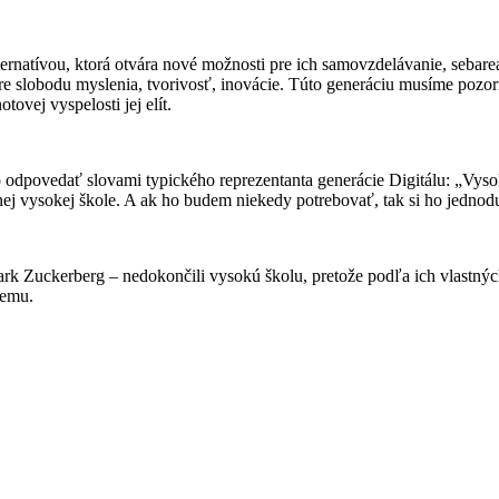
alternatívou, ktorá otvára nové možnosti pre ich samovzdelávanie, sebare
pre slobodu myslenia, tvorivosť, inovácie. Túto generáciu musíme pozor
ovej vyspelosti jej elít.
 odpovedať slovami typického reprezentanta generácie Digitálu: „Vys
jednej vysokej škole. A ak ho budem niekedy potrebovať, tak si ho jedno
ark Zuckerberg – nedokončili vysokú školu, pretože podľa ich vlastnýc
iemu.