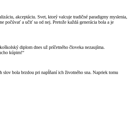
alizáciu, akceptáciu. Svet, ktorý valcuje tradičné paradigmy myslenia,
ne počúvať a učiť sa od nej. Pretože každá generácia bola a je
okoškolský diplom dnes už príčetného človeka nezaujíma.
ducho kúpim!“
h slov bola brzdou pri napĺňaní ich životného sna. Napriek tomu