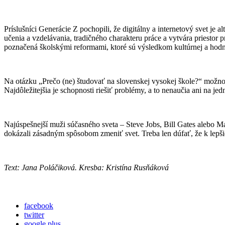
Príslušníci Generácie Z pochopili, že digitálny a internetový svet je 
učenia a vzdelávania, tradičného charakteru práce a vytvára priestor 
poznačená školskými reformami, ktoré sú výsledkom kultúrnej a hodnot
Na otázku „Prečo (ne) študovať na slovenskej vysokej škole?“ možno
Najdôležitejšia je schopnosti riešiť problémy, a to nenaučia ani na 
Najúspešnejší muži súčasného sveta – Steve Jobs, Bill Gates alebo M
dokázali zásadným spôsobom zmeniť svet. Treba len dúfať, že k lepš
Text: Jana Poláčiková. Kresba: Kristína Rusňáková
facebook
twitter
google plus