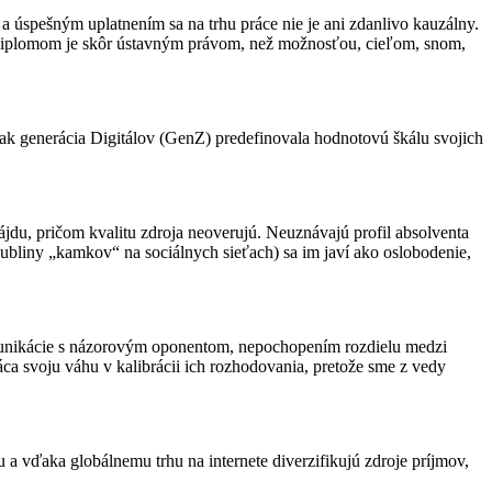
a úspešným uplatnením sa na trhu práce nie je ani zdanlivo kauzálny.
 s diplomom je skôr ústavným právom, než možnosťou, cieľom, snom,
ak generácia Digitálov (GenZ) predefinovala hodnotovú škálu svojich
 nájdu, pričom kvalitu zdroja neoverujú. Neuznávajú profil absolventa
 bubliny „kamkov“ na sociálnych sieťach) sa im javí ako oslobodenie,
komunikácie s názorovým oponentom, nepochopením rozdielu medzi
áca svoju váhu v kalibrácii ich rozhodovania, pretože sme z vedy
u a vďaka globálnemu trhu na internete diverzifikujú zdroje príjmov,